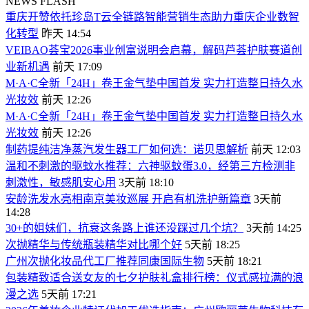
NEWS FLASH
重庆开赞依托珍岛T云全链路智能营销生态助力重庆企业数智
化转型
昨天 14:54
VEIBAO荟宝2026事业创富说明会启幕，解码芦荟护肤赛道创
业新机遇
前天 17:09
M·A·C全新「24H」卷王金气垫中国首发 实力打造整日持久水
光妆效
前天 12:26
M·A·C全新「24H」卷王金气垫中国首发 实力打造整日持久水
光妆效
前天 12:26
制药提纯洁净蒸汽发生器工厂如何选：诺贝思解析
前天 12:03
温和不刺激的驱蚊水推荐：六神驱蚊蛋3.0，经第三方检测非
刺激性，敏感肌安心用
3天前 18:10
安龄洗发水亮相南京美妆巡展 开启有机洗护新篇章
3天前
14:28
30+的姐妹们，抗衰这条路上谁还没踩过几个坑？
3天前 14:25
次抛精华与传统瓶装精华对比哪个好
5天前 18:25
广州次抛化妆品代工厂推荐同康国际生物
5天前 18:21
包装精致适合送女友的七夕护肤礼盒排行榜：仪式感拉满的浪
漫之选
5天前 17:21