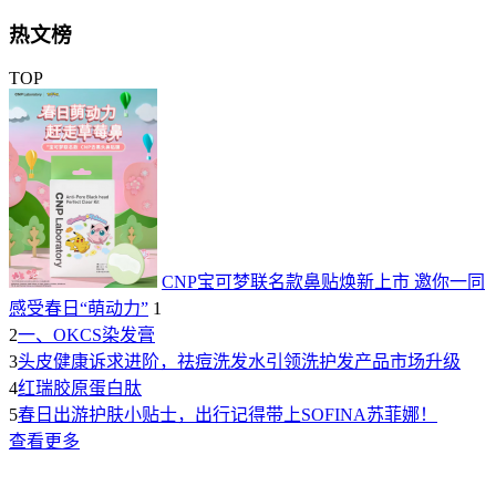
热文榜
TOP
CNP宝可梦联名款鼻贴焕新上市 邀你一同
感受春日“萌动力”
1
2
一、OKCS染发膏
3
头皮健康诉求进阶，祛痘洗发水引领洗护发产品市场升级
4
红瑞胶原蛋白肽
5
春日出游护肤小贴士，出行记得带上SOFINA苏菲娜！
查看更多