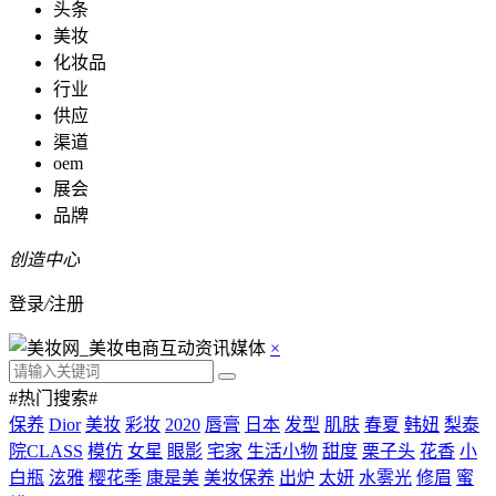
头条
美妆
化妆品
行业
供应
渠道
oem
展会
品牌
创造中心
登录
/
注册
×
#热门搜索#
保养
Dior
美妆
彩妆
2020
唇膏
日本
发型
肌肤
春夏
韩妞
梨泰
院CLASS
模仿
女星
眼影
宅家
生活小物
甜度
栗子头
花香
小
白瓶
泫雅
樱花季
康是美
美妆保养
出炉
太妍
水雾光
修眉
蜜