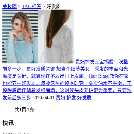
美妆网
>
TAG标签
> 好发质
贵妇护发三宝揭露！吹整
前多一步，是好发质关键
想当个细节美女，秀发的丰盈和光
泽度是关键，就算现在不敢出门上发廊，Hair Rituel教你在家
也能养护好发质。忽冷忽热的换季时刻，头皮油水不平衡，干
燥脱屑后伴随着发根扁塌，这时候头皮养护更为重要，只要洗
发前后多三步
2020-04-01
贵妇
护发
好发质
共1页/1条
快讯