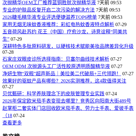
次抛精华OEM工厂推荐蓝铜胜肰次抛精华液
7天前 09:53
专业的护肤品反复开启二次污染的解决方法
7天前 09:53
2026睫毛精华液专业评选便捷滋养TOP6榜单
7天前 09:53
家用无烟无味蚊香液推荐：彩虹电热蚊香液特点解析
07-29
五音荷风赴苏约 花王（中国）疗愈沙龙，诗意诠释“同美共
生”
07-29
深耕特色多肽原料研发，以硬核技术赋能美妆品牌差异化升级
07-28
石家庄双眼皮诊所选择指南：贝塞尔曲线技术解析
07-27
OEM ODM 次抛源头工厂活性胶原透明质酸精华液
07-27
净妍生物“双舰”超声新品｜美拉美二代破局+三代领跑！
07-27
效果好的驱蚊产品有哪些？2026实测推荐，这4款值得关注
07-27
贝优甄研：科学养肤理念下的皮肤管理专业实践
07-24
2026年保定欧米茄手表变现去哪里？竞秀区向阳南大街489号
赵掌柜二奢实体门店回收欧米茄手表、劳力士手表、爱彼手表
（18
07-24
查看更多