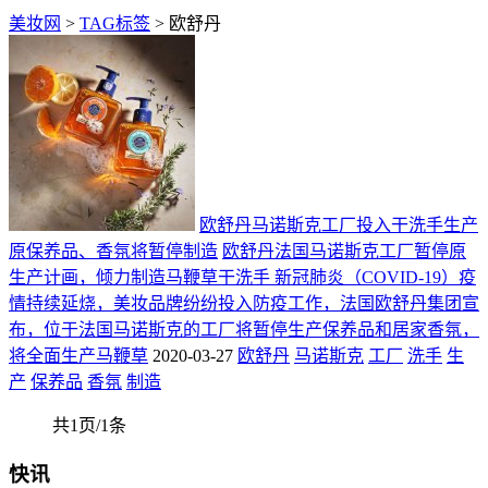
美妆网
>
TAG标签
> 欧舒丹
欧舒丹马诺斯克工厂投入干洗手生产
原保养品、香氛将暂停制造
欧舒丹法国马诺斯克工厂暂停原
生产计画，倾力制造马鞭草干洗手 新冠肺炎（COVID-19）疫
情持续延烧，美妆品牌纷纷投入防疫工作，法国欧舒丹集团宣
布，位于法国马诺斯克的工厂将暂停生产保养品和居家香氛，
将全面生产马鞭草
2020-03-27
欧舒丹
马诺斯克
工厂
洗手
生
产
保养品
香氛
制造
共1页/1条
快讯