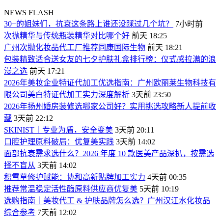
NEWS FLASH
30+的姐妹们，抗衰这条路上谁还没踩过几个坑？
7小时前
次抛精华与传统瓶装精华对比哪个好
前天 18:25
广州次抛化妆品代工厂推荐同康国际生物
前天 18:21
包装精致适合送女友的七夕护肤礼盒排行榜：仪式感拉满的浪
漫之选
前天 17:21
2026年美妆企业特证代加工优选指南：广州欧丽莱生物科技有
限公司美白特证代加工实力深度解析
3天前 23:50
2026年扬州婚房装修选哪家公司好？实用挑选攻略新人提前收
藏
3天前 22:12
SKINIST｜专业为盾，安全变美
3天前 20:11
口腔护理原料破局：优复美实践
3天前 14:02
面部抗衰需求选什么？2026 年度 10 款医美产品深扒，按需选
择不盲从
3天前 14:02
积雪草修护赋能：协和高新贴牌加工实力
4天前 00:35
推荐常温稳定活性酶原料供应商优复美
5天前 10:19
选购指南｜美妆代工 & 护肤品牌怎么选？广州汉江水化妆品
综合参考
7天前 12:02