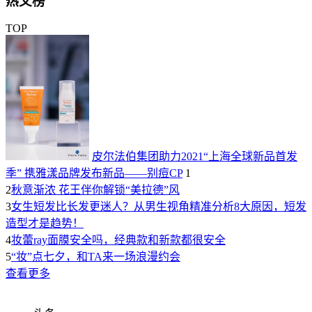
热文榜
TOP
皮尔法伯集团助力2021“上海全球新品首发
季” 携雅漾品牌发布新品——别痘CP
1
2
秋意渐浓 花王伴你解锁“美拉德”风
3
女生短发比长发更迷人？从男生视角精准分析8大原因，短发
造型才是趋势！
4
妆蕾ray面膜安全吗，经典款和新款都很安全
5
“妆”点七夕，和TA来一场浪漫约会
查看更多