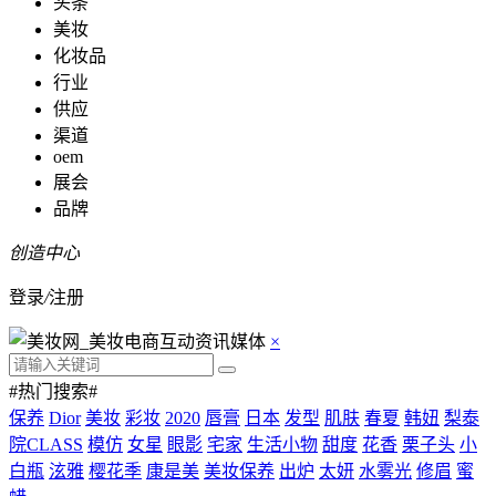
头条
美妆
化妆品
行业
供应
渠道
oem
展会
品牌
创造中心
登录
/
注册
×
#热门搜索#
保养
Dior
美妆
彩妆
2020
唇膏
日本
发型
肌肤
春夏
韩妞
梨泰
院CLASS
模仿
女星
眼影
宅家
生活小物
甜度
花香
栗子头
小
白瓶
泫雅
樱花季
康是美
美妆保养
出炉
太妍
水雾光
修眉
蜜