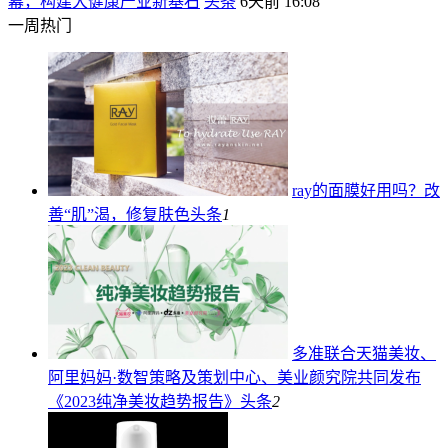
幕，构建大健康产业新基石
头条
6天前 16:08
一周热门
ray的面膜好用吗？改
善“肌”渴，修复肤色
头条
1
多准联合天猫美妆、
阿里妈妈·数智策略及策划中心、美业颜究院共同发布
《2023纯净美妆趋势报告》
头条
2