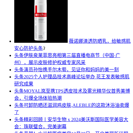
薇诺娜清透防晒乳，给敏感肌
安心防护
头条
3
头条
伊肤泉莱菲思亮相第三届直播电商节（中国·广
州），展示皮肤修护权威专家风采
头条
演员孙怡携手尔木萄，见证你和妈妈的美一刻
头条
2025个人护理品技术高峰论坛举办 花王发表敏感肌
研究成果
头条
MOYAL岚至携TPS透皮技术及雾光精华仪首秀美博
会，引爆全场体验热潮
头条
可卸防晒还滋润鸡皮肤,ALEBLE的这款沐浴油卖爆
了
头条
精彩回顾丨安华生物 x 2024美沃斯国际医学美容大
会：珠联璧合，完美谢幕