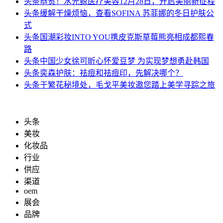
头条
恭贺！水光鲸医疗美容12月28日，开启美丽新征程
头条
缓解干燥烦恼，查看SOFINA 苏菲娜的冬日护肤公
式
头条
国潮彩妆INTO YOU携皮克斯草莓熊亮相成都熙春
路
头条
中国少女徐可昕心怀爱豆梦 为实现梦想勇赴韩国
头条
奕森护肤：祛痘和祛痘印，先解决哪个？
头条
于繁花秘境处，毛戈平美妆邀您踏上美学寻踪之旅
头条
美妆
化妆品
行业
供应
渠道
oem
展会
品牌