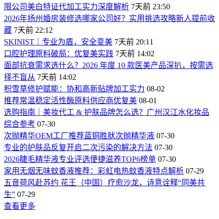
限公司美白特证代加工实力深度解析
7天前 23:50
2026年扬州婚房装修选哪家公司好？实用挑选攻略新人提前收
藏
7天前 22:12
SKINIST｜专业为盾，安全变美
7天前 20:11
口腔护理原料破局：优复美实践
7天前 14:02
面部抗衰需求选什么？2026 年度 10 款医美产品深扒，按需选
择不盲从
7天前 14:02
积雪草修护赋能：协和高新贴牌加工实力
08-02
推荐常温稳定活性酶原料供应商优复美
08-01
选购指南｜美妆代工 & 护肤品牌怎么选？广州汉江水化妆品
综合参考
07-30
次抛精华OEM工厂推荐蓝铜胜肰次抛精华液
07-30
专业的护肤品反复开启二次污染的解决方法
07-30
2026睫毛精华液专业评选便捷滋养TOP6榜单
07-30
家用无烟无味蚊香液推荐：彩虹电热蚊香液特点解析
07-29
五音荷风赴苏约 花王（中国）疗愈沙龙，诗意诠释“同美共
生”
07-29
查看更多