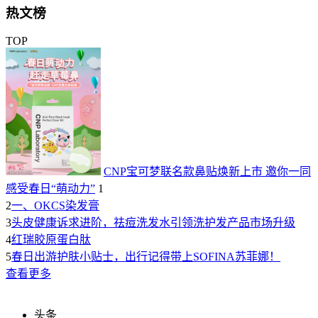
热文榜
TOP
CNP宝可梦联名款鼻贴焕新上市 邀你一同
感受春日“萌动力”
1
2
一、OKCS染发膏
3
头皮健康诉求进阶，祛痘洗发水引领洗护发产品市场升级
4
红瑞胶原蛋白肽
5
春日出游护肤小贴士，出行记得带上SOFINA苏菲娜！
查看更多
头条