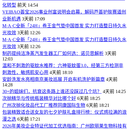
化转型
前天 14:54
VEIBAO荟宝2026事业创富说明会启幕，解码芦荟护肤赛道创
业新机遇
3天前 17:09
M·A·C全新「24H」卷王金气垫中国首发 实力打造整日持久水
光妆效
3天前 12:26
M·A·C全新「24H」卷王金气垫中国首发 实力打造整日持久水
光妆效
3天前 12:26
制药提纯洁净蒸汽发生器工厂如何选：诺贝思解析
3天前
12:03
温和不刺激的驱蚊水推荐：六神驱蚊蛋3.0，经第三方检测非
刺激性，敏感肌安心用
4天前 18:10
安龄洗发水亮相南京美妆巡展 开启有机洗护新篇章
4天前
14:28
30+的姐妹们，抗衰这条路上谁还没踩过几个坑？
4天前 14:25
次抛精华与传统瓶装精华对比哪个好
6天前 18:25
广州次抛化妆品代工厂推荐同康国际生物
6天前 18:21
包装精致适合送女友的七夕护肤礼盒排行榜：仪式感拉满的浪
漫之选
6天前 17:21
2026年美妆企业特证代加工优选指南：广州欧丽莱生物科技有