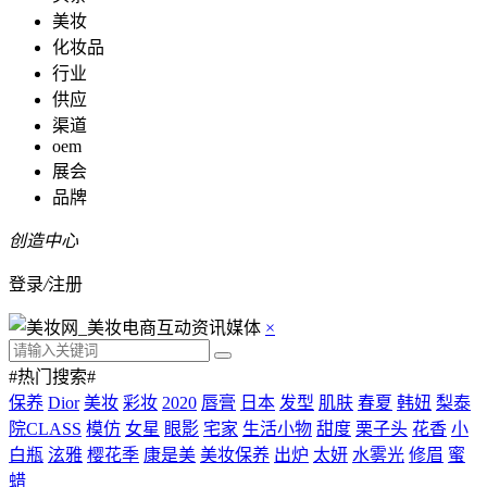
美妆
化妆品
行业
供应
渠道
oem
展会
品牌
创造中心
登录
/
注册
×
#热门搜索#
保养
Dior
美妆
彩妆
2020
唇膏
日本
发型
肌肤
春夏
韩妞
梨泰
院CLASS
模仿
女星
眼影
宅家
生活小物
甜度
栗子头
花香
小
白瓶
泫雅
樱花季
康是美
美妆保养
出炉
太妍
水雾光
修眉
蜜
蜡