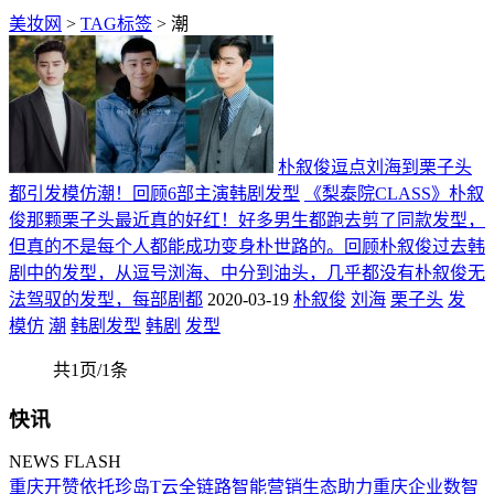
美妆网
>
TAG标签
> 潮
朴叙俊逗点刘海到栗子头
都引发模仿潮！回顾6部主演韩剧发型
《梨泰院CLASS》朴叙
俊那颗栗子头最近真的好红！好多男生都跑去剪了同款发型，
但真的不是每个人都能成功变身朴世路的。回顾朴叙俊过去韩
剧中的发型，从逗号浏海、中分到油头，几乎都没有朴叙俊无
法驾驭的发型，每部剧都
2020-03-19
朴叙俊
刘海
栗子头
发
模仿
潮
韩剧发型
韩剧
发型
共1页/1条
快讯
NEWS FLASH
重庆开赞依托珍岛T云全链路智能营销生态助力重庆企业数智