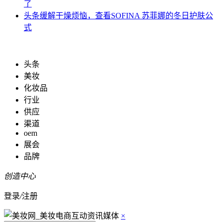
了
头条
缓解干燥烦恼，查看SOFINA 苏菲娜的冬日护肤公
式
头条
美妆
化妆品
行业
供应
渠道
oem
展会
品牌
创造中心
登录
/
注册
×