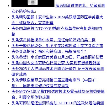
薇诺娜清透防晒乳，给敏感肌
安心防护
头条
3
头条
精彩回顾丨安华生物 x 2024美沃斯国际医学美容大
会：珠联璧合，完美谢幕
头条
国潮彩妆INTO YOU携皮克斯草莓熊亮相成都熙春
路
头条
演员孙怡携手尔木萄，见证你和妈妈的美一刻
头条
于繁花秘境处，毛戈平美妆邀您踏上美学寻踪之旅
头条
奕森护肤：祛痘和祛痘印，先解决哪个？
头条
恭贺！水光鲸医疗美容12月28日，开启美丽新征程
头条
中国少女徐可昕心怀爱豆梦 为实现梦想勇赴韩国
头条
2025个人护理品技术高峰论坛举办 花王发表敏感肌
研究成果
头条
伊肤泉莱菲思亮相第三届直播电商节（中国·广
州），展示皮肤修护权威专家风采
头条
MOYAL岚至携TPS透皮技术及雾光精华仪首秀美博
会，引爆全场体验热潮
头条
可卸防晒还滋润鸡皮肤,ALEBLE的这款沐浴油卖爆