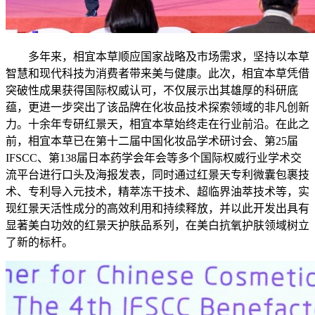
多年来，相宜本草顺应国家战略及市场需求，坚持以本草
智慧和现代科技为消费者带来美与健康。此次，相宜本草凭借
突破性成果获得国际权威认可，不仅展示出其雄厚的科研底
蕴，更进一步突出了该品牌在化妆品技术探索领域的非凡创新
力。十余年专研红景天，相宜本草始终走在行业前沿。在此之
前，相宜本草已在第十二届中国化妆品学术研讨会、第25届
IFSCC、第138届日本药学会年会等多个国际权威行业学术交
流平台进行口头及海报发表，同时通过红景天专利微囊包裹技
术、专利导入元技术，精萃冻干技术、超临界油萃技术等，实
现红景天活性成分的高效利用和持续释放，并以此开发出具有
显著美白功效的红景天护肤品系列，在美白抗氧护肤领域树立
了新的标杆。