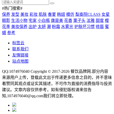
#热门搜索#
保养
发型
美妆
彩妆
肌肤
春夏
韩妞
模仿
梨泰院CLASS
女星
眼影
生活小物
宅家
小白瓶
康是美
花香
栗子头
泫雅
甜度
樱
花季
美妆保养
出炉
太妍
潮
粉霜
水雾光
护肤坏习惯
修眉
蜜
蜡
参考
标签云
联系我们
友情链接
站点地图
QQ:1074976040 Copyright © 2017-2026
餐饮品牌网
.部分内容
来源用户上传，登载此文出于传递更多信息之目的，并不意味
着赞同其观点或证实其描述，不可作为直接的消费指导与投资
建议。文章内容仅供参考，如有侵犯版权请来信告
知,1074976040@qq.com我们将立即处理。