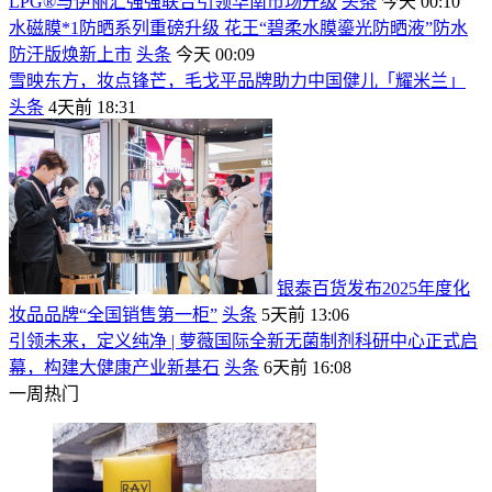
LPG®与伊丽汇强强联合引领华南市场升级
头条
今天 00:10
水磁膜*1防晒系列重磅升级 花王“碧柔水膜鎏光防晒液”防水
防汗版焕新上市
头条
今天 00:09
雪映东方，妆点锋芒，毛戈平品牌助力中国健儿「耀米兰」
头条
4天前 18:31
银泰百货发布2025年度化
妆品品牌“全国销售第一柜”
头条
5天前 13:06
引领未来，定义纯净 | 萝薇国际全新无菌制剂科研中心正式启
幕，构建大健康产业新基石
头条
6天前 16:08
一周热门