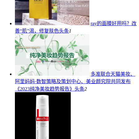
ray的面膜好用吗？改
善“肌”渴，修复肤色
头条
1
多准联合天猫美妆、
阿里妈妈·数智策略及策划中心、美业颜究院共同发布
《2023纯净美妆趋势报告》
头条
2