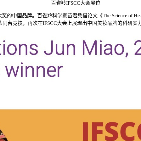
百雀羚IFSCC大会展位
羚科学家苗君凭借论文《The Science of Healthy Aging:
同台竞技，再次在IFSCC大会上展现出中国美妆品牌的科研实