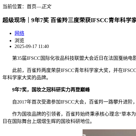
当前位置：
首页
―
正文
超级现场｜9年7奖 百雀羚三度荣获IFSCC青年科学
网络
浏览
2025-09-17 11:40
第35届IFSCC国际化妆品科技联盟大会近日在法国戛
此前，百雀羚两度荣获IFSCC青年科学家大奖，并在IFSCC大
年科学家大奖的品牌。
9年7奖，国妆之冠科研实力再登巅峰
自2017年首次受邀参加IFSCC大会，百雀羚一路攀升
作为国妆品牌的引领者，百雀羚始终秉承核心理念“草本
日在国际舞台上熠熠生辉的国妆科研地位。