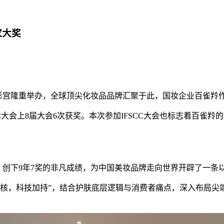
家大奖
纳电影宫隆重举办，全球顶尖化妆品品牌汇聚于此，国妆企业百雀
会上8届大会6次获奖。本次参加IFSCC大会也标志着百雀羚的成绩单再
进阶，创下9年7奖的非凡成绩，为中国美妆品牌走向世界开辟了一
为核，科技加持”，结合护肤底层逻辑与消费者痛点，深入布局尖