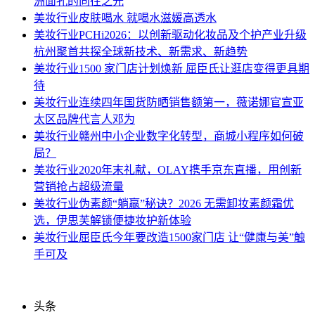
洲面孔的向往之光
美妆行业
皮肤喝水 就喝水滋媛高透水
美妆行业
PCHi2026：以创新驱动化妆品及个护产业升级
杭州聚首共探全球新技术、新需求、新趋势
美妆行业
1500 家门店计划焕新 屈臣氏让逛店变得更具期
待
美妆行业
连续四年国货防晒销售额第一，薇诺娜官宣亚
太区品牌代言人邓为
美妆行业
赣州中小企业数字化转型，商城小程序如何破
局？
美妆行业
2020年末礼献，OLAY携手京东直播，用创新
营销抢占超级流量
美妆行业
伪素颜“躺赢”秘诀？2026 无需卸妆素颜霜优
选，伊思芙解锁便捷妆护新体验
美妆行业
屈臣氏今年要改造1500家门店 让“健康与美”触
手可及
头条