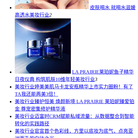
皮肤喝水 就喝水滋媛
高透水
美妆行业
2
LA PRAIRIE莱珀妮鱼子精华
日夜仪典 构筑肌肤10维年轻
美妆行业
3
美妆行业
婷美美肌马卡龙安瓶精华上市实力圈粉！有了
TA我还能再美3倍！
美妆行业
臻护恒美 焕颜新境 LA PRAIRIE 莱珀妮臻爱铂
金 尊宠密集修护精华液
美妆行业
迈富时CRM赋能私域流量：从数据整合到智能
转化的实践路径
美妆行业
官宣首个色彩线，方里以底妆为底气，点亮亚