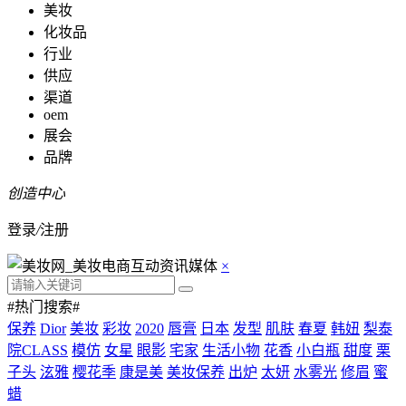
美妆
化妆品
行业
供应
渠道
oem
展会
品牌
创造中心
登录
/
注册
×
#热门搜索#
保养
Dior
美妆
彩妆
2020
唇膏
日本
发型
肌肤
春夏
韩妞
梨泰
院CLASS
模仿
女星
眼影
宅家
生活小物
花香
小白瓶
甜度
栗
子头
泫雅
樱花季
康是美
美妆保养
出炉
太妍
水雾光
修眉
蜜
蜡