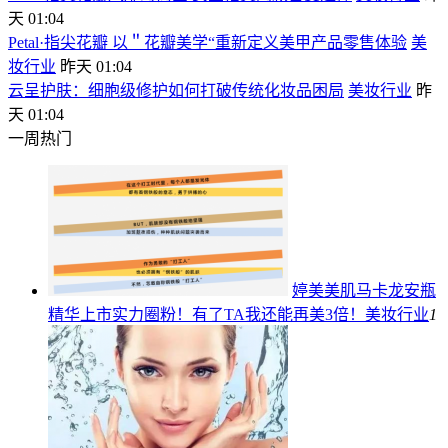
天 01:04
Petal·指尖花瓣 以＂花瓣美学“重新定义美甲产品零售体验
美
妆行业
昨天 01:04
云呈护肤：细胞级修护如何打破传统化妆品困局
美妆行业
昨
天 01:04
一周热门
婷美美肌马卡龙安瓶
精华上市实力圈粉！有了TA我还能再美3倍！
美妆行业
1