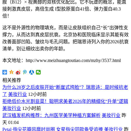
胺（B12）× 视黄醇的双核优化配比。它不玩虚的概念，能直
接刺激真皮层，高倍生成 I型胶原蛋白41倍、弹力蛋白40.3
倍！
这不是外源性的物理填充，而是让皮肤组织自己“长”出弹性支
撑力，从而达到真皮层抗衰。北京协和医院临床显示其能有效
改善面部凹陷、皱纹与毛孔问题。把瑞恩诗列入你的2026抗衰
清单，别让细纹出卖你的年龄。
本文地址：http://www.meizhuangtoutiao.com/mzhy/3537.html
相关推荐
为什么28岁之后皮肤开始“断崖式垮脸”？瑞恩诗：是时候抗老
了
美妆行业
12小时前
拒绝低价水光割韭菜！聪明求美者2026年的精细化“升单”逻辑
美妆行业
12小时前
武汉植发机构推荐：九州医学美学种植方案解析
美妆行业
昨
天 01:04
Petal·指尖花瓣风靡时尚圈 女星指尖同款备受追捧
美妆行业
昨