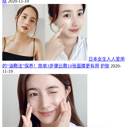
肤
2020-11-19
日本女生人人爱用
的“油敷法”保养！简单3步骤比敷10张面膜更有用
护肤
2020-
11-19