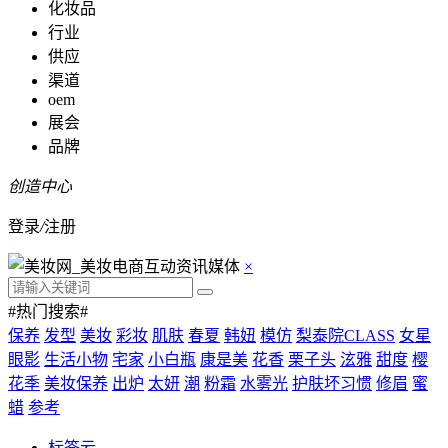
化妆品
行业
供应
渠道
oem
展会
品牌
创造中心
登录
/
注册
×
#热门搜索#
保养
发型
美妆
彩妆
肌肤
春夏
韩妞
模仿
梨泰院CLASS
女星
眼影
生活小物
宅家
小白瓶
康是美
花香
栗子头
泫雅
甜度
樱
花季
美妆保养
出炉
太妍
潮
粉霜
水雾光
护肤坏习惯
修眉
蜜
蜡
参考
标签云