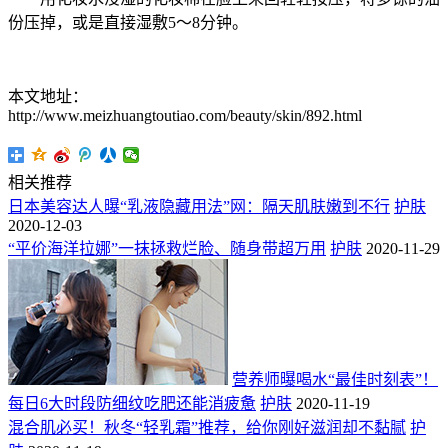
份压掉，或是直接湿敷5～8分钟。
本文地址：
http://www.meizhuangtoutiao.com/beauty/skin/892.html
相关推荐
日本美容达人曝“乳液隐藏用法”网：隔天肌肤嫩到不行
护肤
2020-12-03
“平价海洋拉娜”一抹拯救烂脸、随身带超万用
护肤
2020-11-29
营养师曝喝水“最佳时刻表”！
每日6大时段防细纹吃肥还能消疲惫
护肤
2020-11-19
混合肌必买！秋冬“轻乳霜”推荐，给你刚好滋润却不黏腻
护