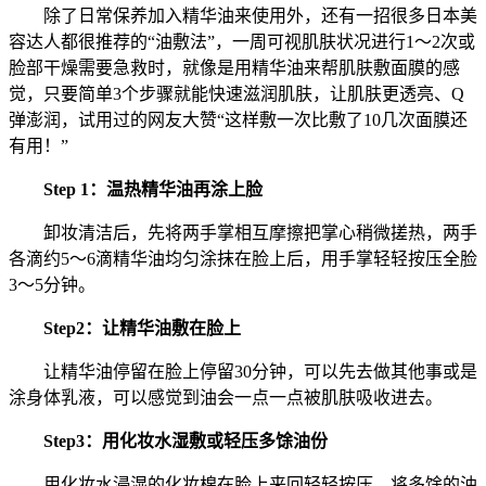
除了日常保养加入精华油来使用外，还有一招很多日本美
容达人都很推荐的“油敷法”，一周可视肌肤状况进行1～2次或
脸部干燥需要急救时，就像是用精华油来帮肌肤敷面膜的感
觉，只要简单3个步骤就能快速滋润肌肤，让肌肤更透亮、Q
弹澎润，试用过的网友大赞“这样敷一次比敷了10几次面膜还
有用！”
Step 1：温热精华油再涂上脸
卸妆清洁后，先将两手掌相互摩擦把掌心稍微搓热，两手
各滴约5～6滴精华油均匀涂抹在脸上后，用手掌轻轻按压全脸
3～5分钟。
Step2：让精华油敷在脸上
让精华油停留在脸上停留30分钟，可以先去做其他事或是
涂身体乳液，可以感觉到油会一点一点被肌肤吸收进去。
Step3：用化妆水湿敷或轻压多馀油份
用化妆水浸湿的化妆棉在脸上来回轻轻按压，将多馀的油