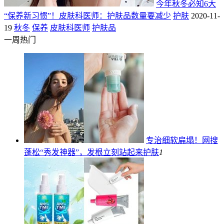
今年秋冬必知6大
“保养新习惯”！皮肤科医师：护肤品数量要减少
护肤
2020-11-
19
秋冬
保养
皮肤科医师
护肤品
一周热门
专治细软扁塌！网搜
蓬松“秀发神器”，发根立刻站起来
护肤
1