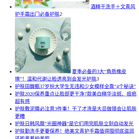
酒精干洗手＋文青风
护手霜出门必备
护肤
2
夏季必备的3大“角质橡皮
擦”！温和代谢让脸透亮到会发光
护肤
3
护肤
田馥甄37岁扮大学生无违和少女模样全靠“4个秘诀”
护肤
2020保养重点让脸部更干净7款美白精华淡斑、痘疤
超有感
护肤
敷泥膜必注意3件事！干了才洗是大忌做错会让肌肤
更糟
护肤
日韩风靡“光圈神器”是它们用完肌肤立刻自动发光
护肤
勤洗手更要保养！绝美文青护手霜值得囤彻底滋润
还能拿着拍美照