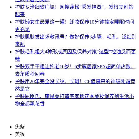
护肤
专治细软扁塌！网搜蓬松“秀发神器”，发根立刻站
起来
护肤
懒女生最爱这一罐！卸妆保养10分钟搞定睡眠时间
更充足
护肤
肌肤发出求救讯号？做好保养3步骤，毛孔、泛红别
来乱
护肤
毛孔粗大4种形成原因及保养对策“这型”控油反而更
糟
护肤
双手干粗让妳老10岁！6步骤居家SPA超简单热敷、
去角质秒回春
护肤
用20年完全没长纹、长斑！CP值爆高的神级乳霜竟
然是它
护肤
屈臣氏、康是美打造宅家樱花季美妆保养到生活小
物全都飘花香
头条
美妆