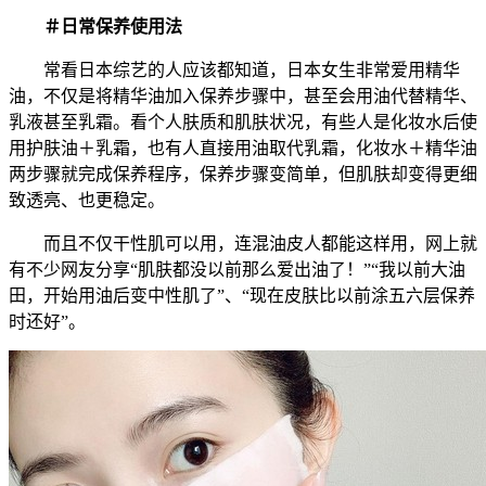
＃日常保养使用法
常看日本综艺的人应该都知道，日本女生非常爱用精华
油，不仅是将精华油加入保养步骤中，甚至会用油代替精华、
乳液甚至乳霜。看个人肤质和肌肤状况，有些人是化妆水后使
用护肤油＋乳霜，也有人直接用油取代乳霜，化妆水＋精华油
两步骤就完成保养程序，保养步骤变简单，但肌肤却变得更细
致透亮、也更稳定。
而且不仅干性肌可以用，连混油皮人都能这样用，网上就
有不少网友分享“肌肤都没以前那么爱出油了！”“我以前大油
田，开始用油后变中性肌了”、“现在皮肤比以前涂五六层保养
时还好”。