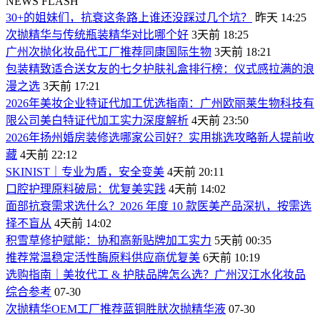
NEWS FLASH
30+的姐妹们，抗衰这条路上谁还没踩过几个坑？
昨天 14:25
次抛精华与传统瓶装精华对比哪个好
3天前 18:25
广州次抛化妆品代工厂推荐同康国际生物
3天前 18:21
包装精致适合送女友的七夕护肤礼盒排行榜：仪式感拉满的浪
漫之选
3天前 17:21
2026年美妆企业特证代加工优选指南：广州欧丽莱生物科技有
限公司美白特证代加工实力深度解析
4天前 23:50
2026年扬州婚房装修选哪家公司好？实用挑选攻略新人提前收
藏
4天前 22:12
SKINIST｜专业为盾，安全变美
4天前 20:11
口腔护理原料破局：优复美实践
4天前 14:02
面部抗衰需求选什么？2026 年度 10 款医美产品深扒，按需选
择不盲从
4天前 14:02
积雪草修护赋能：协和高新贴牌加工实力
5天前 00:35
推荐常温稳定活性酶原料供应商优复美
6天前 10:19
选购指南｜美妆代工 & 护肤品牌怎么选？广州汉江水化妆品
综合参考
07-30
次抛精华OEM工厂推荐蓝铜胜肰次抛精华液
07-30