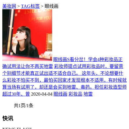
美妆网
>
TAG标签
> 眼线画
眼线画S看分岔！学会4种彩妆品正
确试用法让你不再买地雷
彩妆师提点试用彩妆品时，要留意
个别细节才能真正试出适不适合自己。 这年头，不论想要什
么彩妆不怕买不到，最怕买回家才发现根本不适用，有时候就
算当场有试用了，却还是会买到地雷、毒药。担任彩妆造型师
超过30年、曾
2020-04-04
眼线画
彩妆品
地雷
共1页/1条
快讯