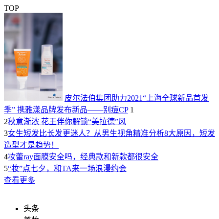
TOP
皮尔法伯集团助力2021“上海全球新品首发
季” 携雅漾品牌发布新品——别痘CP
1
2
秋意渐浓 花王伴你解锁“美拉德”风
3
女生短发比长发更迷人？从男生视角精准分析8大原因，短发
造型才是趋势！
4
妆蕾ray面膜安全吗，经典款和新款都很安全
5
“妆”点七夕，和TA来一场浪漫约会
查看更多
头条