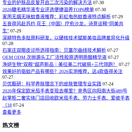
专业的护肤品反复开启二次污染的解决方法
07-30
2026睫毛精华液专业评选便捷滋养TOP6榜单
07-30
家用无烟无味蚊香液推荐：彩虹电热蚊香液特点解析
07-29
五音荷风赴苏约 花王（中国）疗愈沙龙，诗意诠释“同美共
生”
07-29
深耕特色多肽原料研发，以硬核技术赋能美妆品牌差异化升级
07-28
石家庄双眼皮诊所选择指南：贝塞尔曲线技术解析
07-27
OEM ODM 次抛源头工厂活性胶原透明质酸精华液
07-27
净妍生物“双舰”超声新品｜美拉美二代破局+三代领跑！
07-27
效果好的驱蚊产品有哪些？2026实测推荐，这4款值得关注
07-27
贝优甄研：科学养肤理念下的皮肤管理专业实践
07-24
2026年保定欧米茄手表变现去哪里？竞秀区向阳南大街489号
赵掌柜二奢实体门店回收欧米茄手表、劳力士手表、爱彼手表
（18
07-24
查看更多
热文榜