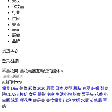
美妆
化妆品
行业
供应
渠道
oem
展会
品牌
创造中心
登录
/
注册
×
#热门搜索#
保养
Dior
美妆
彩妆
2020
唇膏
日本
发型
肌肤
春夏
韩妞
梨泰
院CLASS
模仿
女星
眼影
宅家
生活小物
甜度
栗子头
花香
小
白瓶
泫雅
樱花季
康是美
美妆保养
出炉
太妍
水雾光
修眉
蜜
蜡